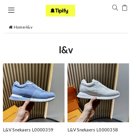
Home
›
l&v
l&v
L&V Snekaers L0000359
L&V Snekaers L0000358