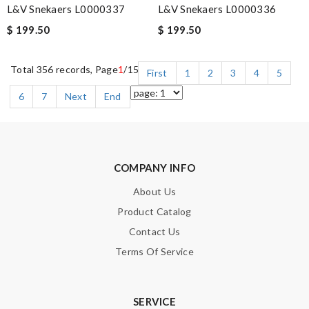
L&V Snekaers L0000337
L&V Snekaers L0000336
$ 199.50
$ 199.50
Total 356 records, Page
1
/15
First
1
2
3
4
5
6
7
Next
End
COMPANY INFO
About Us
Product Catalog
Contact Us
Terms Of Service
SERVICE